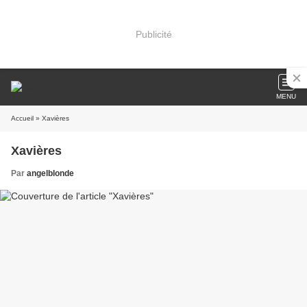
Publicité
MENU
Accueil
» Xavières
Xavières
Par
angelblonde