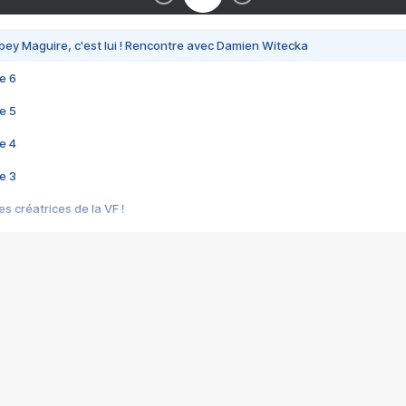
bey Maguire, c'est lui ! Rencontre avec Damien Witecka
e 6
e 5
e 4
e 3
s créatrices de la VF !
e 2
e 1
e Mektoub My Love arrive enfin ! Rencontre avec Shaïn Boumedine et Sal
i : après Toni en famille
elle réalise le bouleversant Dites lui que je l'aime
ais ! Rencontre autour de Vie privée de Rebecca Zlotowski