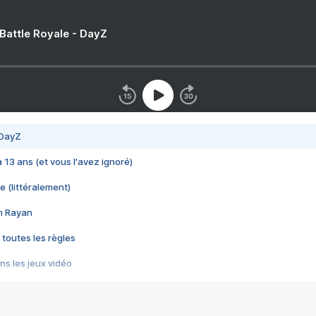
 Battle Royale - DayZ
 DayZ
 a 13 ans (et vous l'avez ignoré)
e (littéralement)
im Rayan
 toutes les règles
s les jeux vidéo
us choquant de Rockstar ? - Le scandale BULLY
e plus moche de Steam