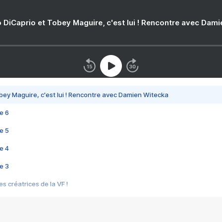
 DiCaprio et Tobey Maguire, c'est lui ! Rencontre avec Dam
bey Maguire, c'est lui ! Rencontre avec Damien Witecka
e 6
e 5
e 4
e 3
s créatrices de la VF !
e 2
e 1