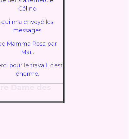
Je tiens à remercier
Céline
qui m'a envoyé les
messages
de Mamma Rosa par
Mail.
ci pour le travail, c'est
énorme.
re Dame des