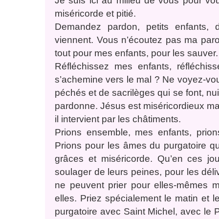
Je suis ici au milieu de vous pour v
miséricorde et pitié.
Demandez pardon, petits enfants, 
viennent. Vous n’écoutez pas ma parol
tout pour mes enfants, pour les sauver.
Réfléchissez mes enfants, réfléch
s’achemine vers le mal ? Ne voyez-vous
péchés et de sacrilèges qui se font, nui
pardonne. Jésus est miséricordieux mais 
il intervient par les châtiments.
Prions ensemble, mes enfants, prion
Prions pour les âmes du purgatoire q
grâces et miséricorde. Qu’en ces jou
soulager de leurs peines, pour les déliv
ne peuvent prier pour elles-mêmes 
elles. Priez spécialement le matin et l
purgatoire avec Saint Michel, avec le P