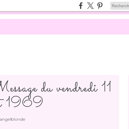
sage du vendredi 11
let 1969
 angelblonde