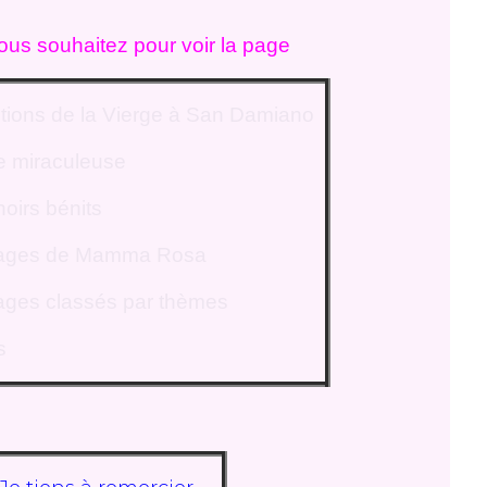
vous souhaitez pour voir la page
itions de la Vierge à San Damiano
e miraculeuse
oirs bénits
ages de Mamma Rosa
ges classés par thèmes
s