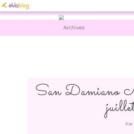
Archives
San Damiano Mes
juil
Par