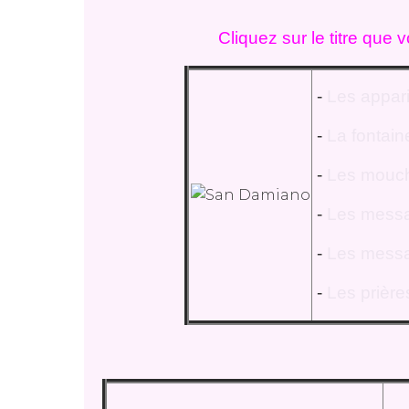
Cliquez sur le titre que 
-
Les appar
-
La fontain
-
Les mouch
-
Les mess
-
Les messa
-
Les prière