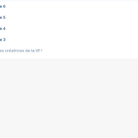
e 6
e 5
e 4
e 3
s créatrices de la VF !
e 2
e 1
e Mektoub My Love arrive enfin ! Rencontre avec Shaïn Boumedine et Sal
i : après Toni en famille
elle réalise le bouleversant Dites lui que je l'aime
ais ! Rencontre autour de Vie privée de Rebecca Zlotowski
 de Marguerite, Grave... Rencontre avec Ella Rumpf