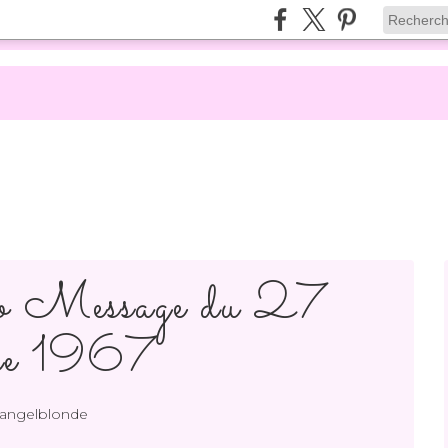
 Message du 27
bre 1967
 angelblonde