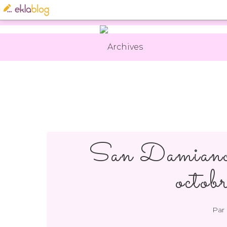
Archives
San Damiano
octo
Par