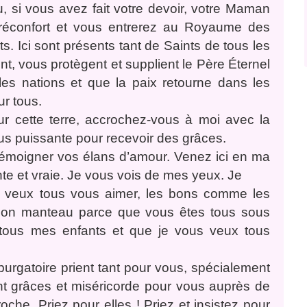
, si vous avez fait votre devoir, votre Maman
 réconfort et vous entrerez au Royaume des
. Ici sont présents tant de Saints de tous les
nt, vous protègent et supplient le Père Éternel
 les nations et que la paix retourne dans les
ur tous.
r cette terre, accrochez-vous à moi avec la
lus puissante pour recevoir des grâces.
émoigner vos élans d’amour. Venez ici en ma
e et vraie. Je vous vois de mes yeux. Je
Je veux tous vous aimer, les bons comme les
on manteau parce que vous êtes tous sous
ous mes enfants et que je vous veux tous
urgatoire prient tant pour vous, spécialement
t grâces et miséricorde pour vous auprès de
che. Priez pour elles ! Priez et insistez pour