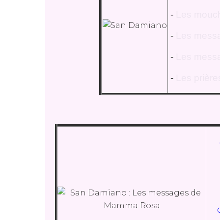
-
Les mouch
-
Les mess
-
Les messa
-
Les prière