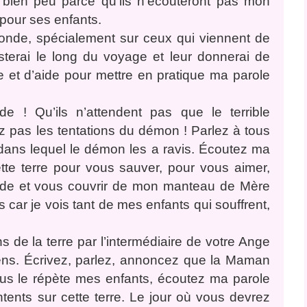
 bien peu parce qu’ils n’écouteront pas mon
 pour ses enfants.
monde, spécialement sur ceux qui viennent de
isterai le long du voyage et leur donnerai de
e et d’aide pour mettre en pratique ma parole
e ! Qu’ils n’attendent pas que le terrible
ez pas les tentations du démon ! Parlez à tous
l dans lequel le démon les a ravis. Écoutez ma
tte terre pour vous sauver, pour vous aimer,
orde et vous couvrir de mon manteau de Mère
és car je vois tant de mes enfants qui souffrent,
 de la terre par l’intermédiaire de votre Ange
yens. Écrivez, parlez, annoncez que la Maman
ous le répète mes enfants, écoutez ma parole
tents sur cette terre. Le jour où vous devrez