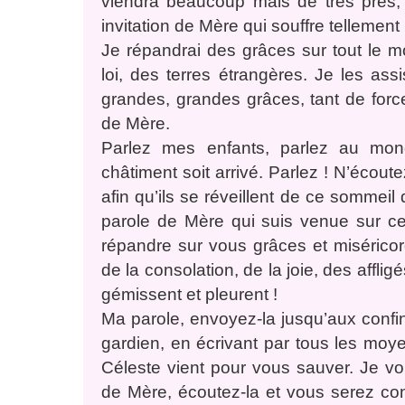
viendra beaucoup mais de très près,
invitation de Mère qui souffre tellement
Je répandrai des grâces sur tout le 
loi, des terres étrangères. Je les ass
grandes, grandes grâces, tant de forc
de Mère.
Parlez mes enfants, parlez au mond
châtiment soit arrivé. Parlez ! N’écout
afin qu’ils se réveillent de ce sommei
parole de Mère qui suis venue sur ce
répandre sur vous grâces et miséric
de la consolation, de la joie, des afflig
gémissent et pleurent !
Ma parole, envoyez-la jusqu’aux confins
gardien, en écrivant par tous les mo
Céleste vient pour vous sauver. Je v
de Mère, écoutez-la et vous serez con