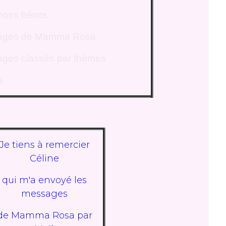
oirs bénits
ages de Mamma Rosa
ges classés par thèmes
s
Je tiens à remercier
Céline
qui m'a envoyé les
messages
de Mamma Rosa par