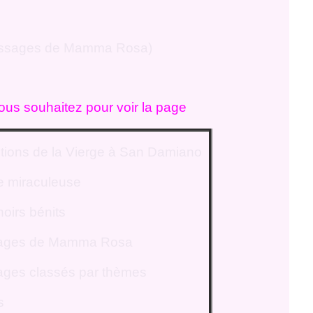
ssages de Mamma Rosa)
vous souhaitez pour voir la page
itions de la Vierge à San Damiano
e miraculeuse
oirs bénits
ages de Mamma Rosa
ges classés par thèmes
s