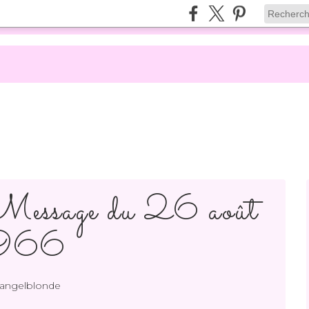
essage du 26 août
966
 angelblonde