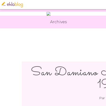
Archives
San Damiano M
1
Par