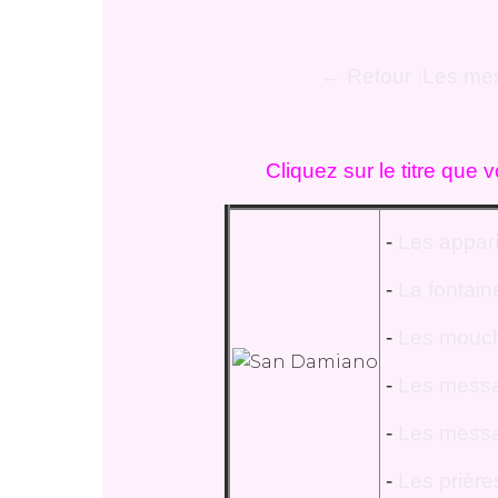
← Retour
Les me
(
Cliquez sur le titre que 
-
Les appar
-
La fontain
-
Les mouch
-
Les mess
-
Les messa
-
Les prière