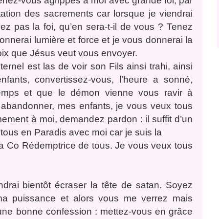
enez-vous agrippés à moi avec grande foi, par
ntation des sacrements car lorsque je viendrai
z pas la foi, qu’en sera-t-il de vous ? Tenez
donnerai lumière et force et je vous donnerai la
oix que Jésus veut vous envoyer.
ernel est las de voir son Fils ainsi trahi, ainsi
nfants, convertissez-vous, l’heure a sonné,
 temps et que le démon vienne vous ravir à
s abandonner, mes enfants, je vous veux tous
ement à moi, demandez pardon : il suffit d’un
tous en Paradis avec moi car je suis la
la Co Rédemptrice de tous. Je vous veux tous
drai bientôt écraser la tête de satan. Soyez
c ma puissance et alors vous me verrez mais
 une bonne confession : mettez-vous en grâce