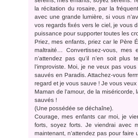
sereins, mes enfants, soyez sereins. T
la récitation du rosaire, par la fréque
avec une grande lumière, si vous n’ave
vos regards fixés vers le ciel, je vous 
puissance pour supporter toutes les cr
Priez, mes enfants, priez car le Père Ét
maltraité… Convertissez-vous, mes e
n’attendez pas qu’il n’en soit plus
l’improviste. Moi, je ne veux pas vou
sauvés en Paradis. Attachez-vous ferm
regard et je vous sauve ! Je vous veux 
Maman de l’amour, de la miséricorde, 
sauvés !
(Une possédée se déchaîne).
Courage, mes enfants car moi, je vien
forts, soyez forts. Je viendrai ave
maintenant, n’attendez pas pour faire