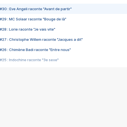
#30 : Eve Angeli raconte "Avant de partir"
#29 : MC Solaar raconte "Bouge de là"
28 : Lorie raconte "Je vais vite"
#27 : Christophe Willem raconte "Jacques a dit"
#26 : Chimène Badi raconte "Entre nous"
#25 : Indochine raconte "3e sexe"
#24 : Zaho raconte "C'est chelou"
#23 : Patrick Bruel raconte "Au café des délices"
#22 : Kyo raconte "Le chemin"
#21 : Nolwenn Leroy raconte "Cassé"
#20 : Patrick Hernandez raconte "Born to be alive"
#19 : Lorie raconte "Près de moi"