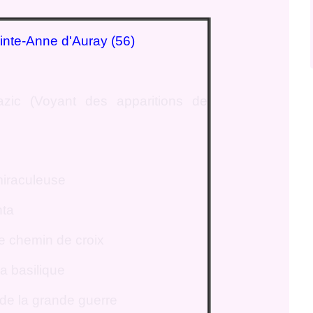
inte-Anne d'Auray (56)
azic (Voyant des apparitions de
miraculeuse
nta
 le chemin de croix
la basilique
de la grande guerre