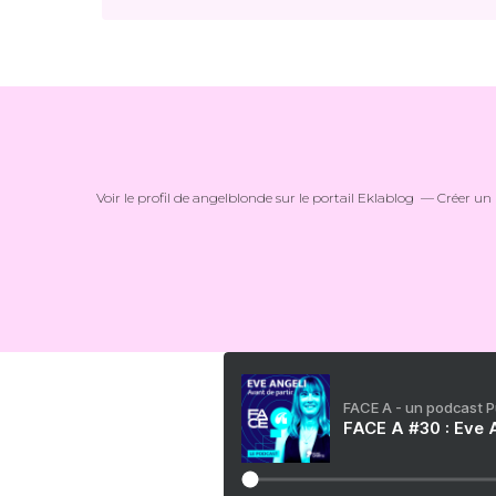
Voir le profil de
angelblonde
sur le portail Eklablog
Créer un 
FACE A - un podcast 
FACE A #30 : Eve A