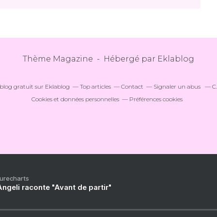
Thème Magazine - Hébergé par
Eklablog
blog gratuit sur Eklablog
Top articles
Contact
Signaler un abus
C
Cookies et données personnelles
Préférences cookies
Purecharts
ngeli raconte "Avant de partir"