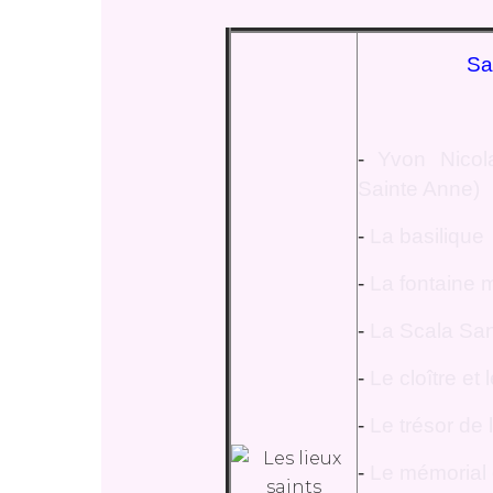
Sa
-
Yvon Nicol
Sainte Anne)
-
La basilique
-
La fontaine 
-
La Scala Sa
-
Le cloître et
-
Le trésor de 
-
Le mémorial 