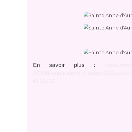
En savoir plus :
https://ww
56400/sainte-anne-d-auray-170-personn
6718720