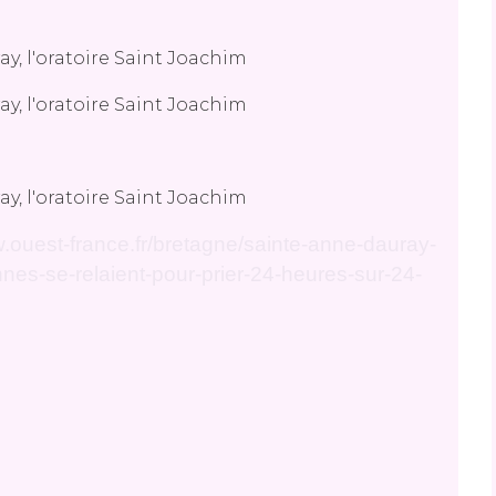
w.ouest-france.fr/bretagne/sainte-anne-dauray-
es-se-relaient-pour-prier-24-heures-sur-24-