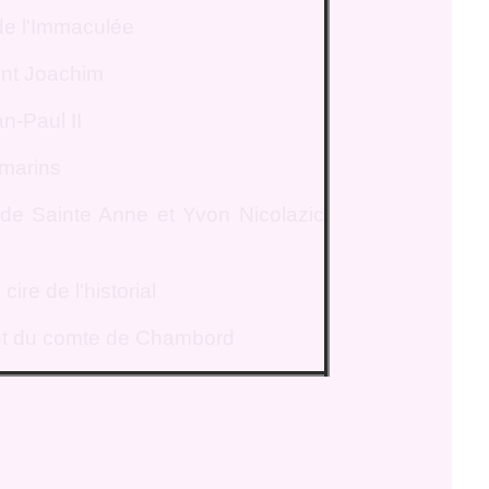
de l'Immaculée
int Joachim
n-Paul II
 marins
 de Sainte Anne et Yvon Nicolazic
ire de l'historial
 du comte de Chambord