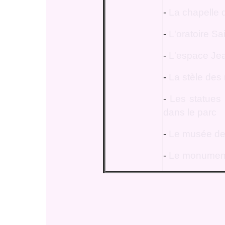
-
La chapelle 
-
L'oratoire Sa
-
L'espace Jea
-
La stèle des
-
Les statues
dans le parc
-
Le musée de c
-
Le monument