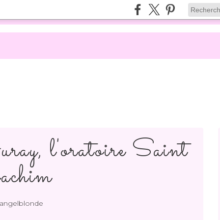
ray, l'oratoire Saint
achim
 angelblonde