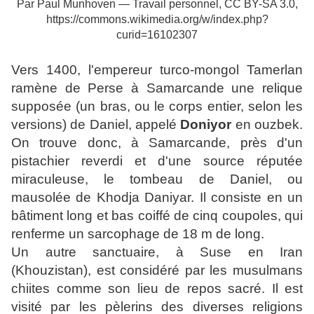
Par Paul Munhoven — Travail personnel, CC BY-SA 3.0,
https://commons.wikimedia.org/w/index.php?
curid=16102307
Vers 1400, l'empereur turco-mongol Tamerlan
ramène de Perse à Samarcande une relique
supposée (un bras, ou le corps entier, selon les
versions) de Daniel, appelé
Doniyor
en ouzbek.
On trouve donc, à Samarcande, près d'un
pistachier reverdi et d'une source réputée
miraculeuse, le tombeau de Daniel, ou
mausolée de Khodja Daniyar. Il consiste en un
bâtiment long et bas coiffé de cinq coupoles, qui
renferme un sarcophage de 18 m de long.
Un autre sanctuaire, à Suse en Iran
(Khouzistan), est considéré par les musulmans
chiites comme son lieu de repos sacré. Il est
visité par les pèlerins des diverses religions