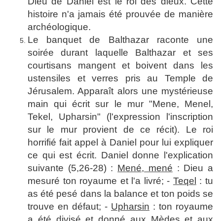
Dieu de Daniel est le roi des dieux. Cette
histoire n'a jamais été prouvée de manière
archéologique.
Le banquet de Balthazar raconte une
soirée durant laquelle Balthazar et ses
courtisans mangent et boivent dans les
ustensiles et verres pris au Temple de
Jérusalem. Apparaît alors une mystérieuse
main qui écrit sur le mur "Mene, Menel,
Tekel, Upharsin" (l'expression l'inscription
sur le mur provient de ce récit). Le roi
horrifié fait appel à Daniel pour lui expliquer
ce qui est écrit. Daniel donne l'explication
suivante (5,26-28) :
Mené, mené
: Dieu a
mesuré ton royaume et l'a livré; -
Teqel
: tu
as été pesé dans la balance et ton poids se
trouve en défaut; -
Upharsin
: ton royaume
a été divisé et donné aux Mèdes et aux