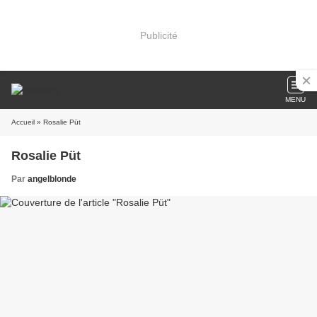
Publicité
MENU
Accueil
» Rosalie Püt
Rosalie Püt
Par
angelblonde