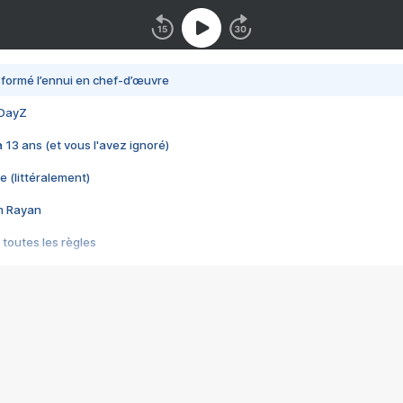
nsformé l’ennui en chef-d’œuvre
 DayZ
 a 13 ans (et vous l'avez ignoré)
e (littéralement)
im Rayan
 toutes les règles
s les jeux vidéo
us choquant de Rockstar ? - Le scandale BULLY
e plus moche de Steam
du RÊVE tourne au CAUCHEMAR