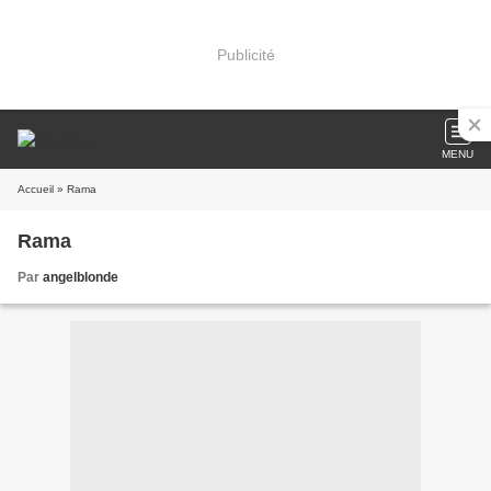
Publicité
MENU
Accueil
» Rama
Rama
Par
angelblonde