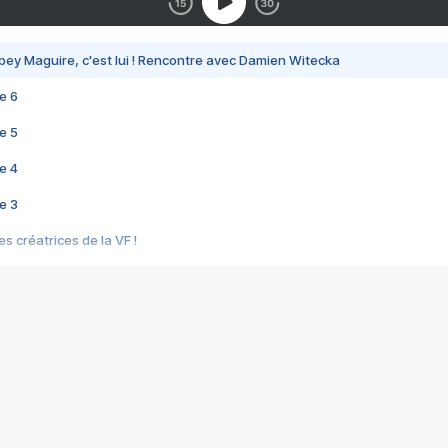
bey Maguire, c'est lui ! Rencontre avec Damien Witecka
e 6
e 5
e 4
e 3
s créatrices de la VF !
e 2
e 1
e Mektoub My Love arrive enfin ! Rencontre avec Shaïn Boumedine et Sal
i : après Toni en famille
elle réalise le bouleversant Dites lui que je l'aime