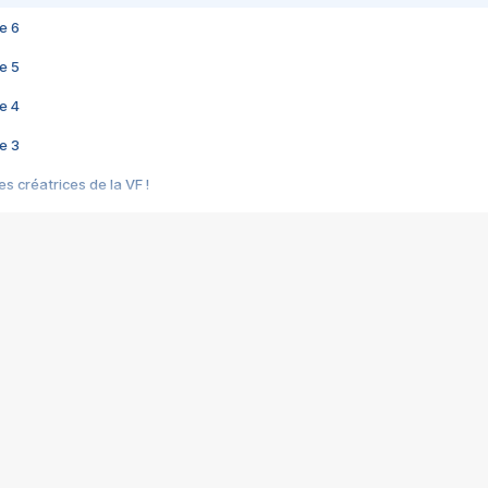
e 6
e 5
e 4
e 3
s créatrices de la VF !
e 2
e 1
e Mektoub My Love arrive enfin ! Rencontre avec Shaïn Boumedine et Sal
i : après Toni en famille
elle réalise le bouleversant Dites lui que je l'aime
ais ! Rencontre autour de Vie privée de Rebecca Zlotowski
 de Marguerite, Grave... Rencontre avec Ella Rumpf