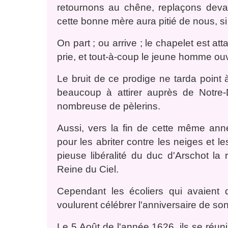
retournons au chêne, replaçons deva
cette bonne mère aura pitié de nous, si 
On part ; ou arrive ; le chapelet est a
prie, et tout-à-coup le jeune homme ouvr
Le bruit de ce prodige ne tarda point 
beaucoup à attirer auprès de Notr
nombreuse de pèlerins.
Aussi, vers la fin de cette même anné
pour les abriter contre les neiges et l
pieuse libéralité du duc d'Arschot la
Reine du Ciel.
Cependant les écoliers qui avaient
voulurent célébrer l'anniversaire de so
Le 5 Août de l'année 1626, ils se réunir