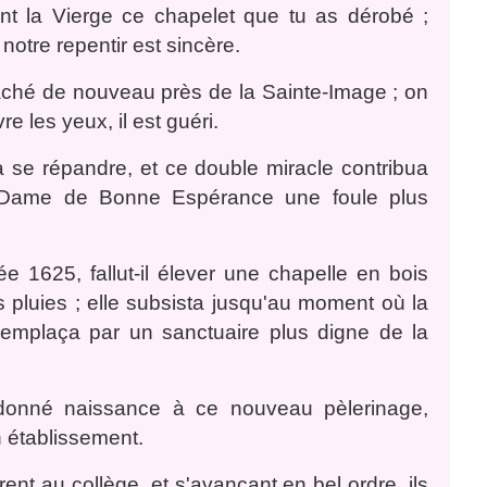
nt la Vierge ce chapelet que tu as dérobé ;
notre repentir est sincère.
ttaché de nouveau près de la Sainte-Image ; on
e les yeux, il est guéri.
à se répandre, et ce double miracle contribua
e-Dame de Bonne Espérance une foule plus
e 1625, fallut-il élever une chapelle en bois
es pluies ; elle subsista jusqu'au moment où la
 remplaça par un sanctuaire plus digne de la
 donné naissance à ce nouveau pèlerinage,
n établissement.
ent au collège, et s'avançant en bel ordre, ils