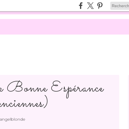
 Bonne Espérance
nciennes)
 angelblonde