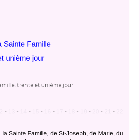
a Sainte Famille
et unième jour
2
-
13
-
14
-
15
-
16
-
17
-
18
-
19
-
20
-
21
-
22
1
 la Sainte Famille, de St-Joseph, de Marie, du