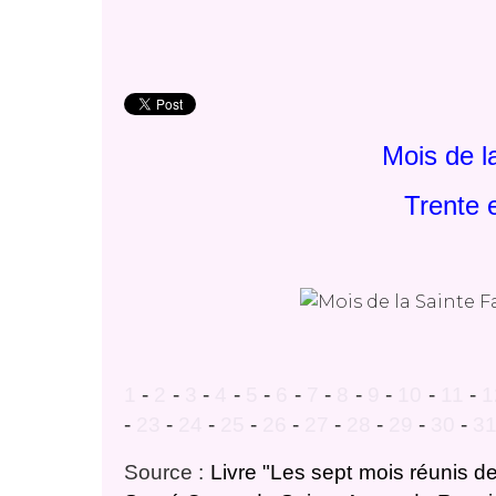
Mois de l
Trente 
1
-
2
-
3
-
4
-
5
-
6
-
7
-
8
-
9
-
10
-
11
-
1
-
23
-
24
-
25
-
26
-
27
-
28
-
29
-
30
-
3
Source :
Livre "Les sept mois réunis de