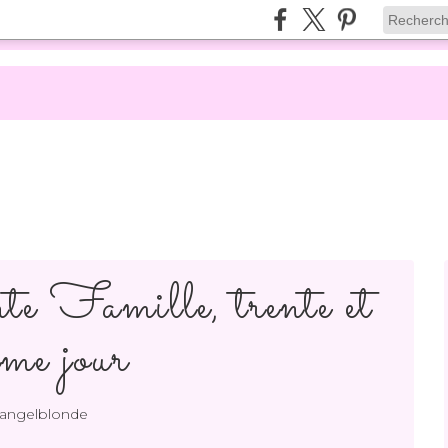
e Famille, trente et
ème jour
 angelblonde