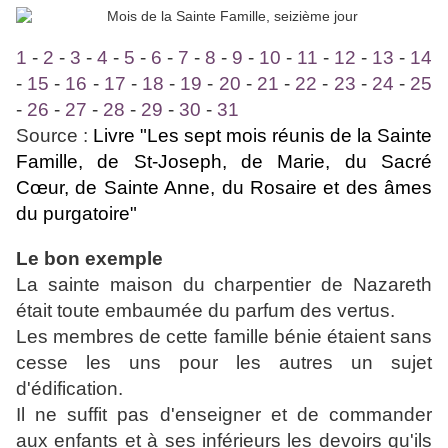
1
-
2
-
3
-
4
-
5
-
6
-
7
-
8
-
9
-
10
-
11
-
12
-
13
-
14
-
15
-
16
-
17
-
18
-
19
-
20
-
21
-
22
-
23
-
24
-
25
-
26
-
27
-
28
-
29
-
30
-
31
Source :
Livre "Les sept mois réunis de la Sainte
Famille, de St-Joseph, de Marie, du Sacré
Cœur, de Sainte Anne, du Rosaire et des âmes
du purgatoire"
Le bon exemple
La sainte maison du charpentier de Nazareth
était toute embaumée du parfum des vertus.
Les membres de cette famille bénie étaient sans
cesse les uns pour les autres un sujet
d'édification.
Il ne suffit pas d'enseigner et de commander
aux enfants et à ses inférieurs les devoirs qu'ils