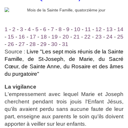
1
-
2
-
3
-
4
-
5
-
6
-
7
-
8
-
9
-
10
-
11
-
12
-
13
-
14
-
15
-
16
-
17
-
18
-
19
-
20
-
21
-
22
-
23
-
24
-
25
-
26
-
27
-
28
-
29
-
30
-
31
Source :
Livre "Les sept mois réunis de la Sainte
Famille, de St-Joseph, de Marie, du Sacré
Cœur, de Sainte Anne, du Rosaire et des âmes
du purgatoire"
La vigilance
L'empressement avec lequel Marie et Joseph
cherchent pendant trois jouis l'Enfant Jésus,
qu'ils avaient perdu sans aucune faute de leur
part, enseigne aux parents le soin qu'ils doivent
apporter à veiller sur leur enfants.