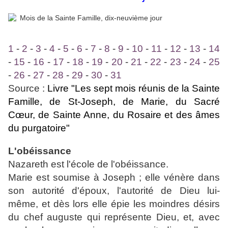
1
-
2
-
3
-
4
-
5
-
6
-
7
-
8
-
9
-
10
-
11
-
12
-
13
-
14
-
15
-
16
-
17
-
18
-
19
-
20
-
21
-
22
-
23
-
24
-
25
-
26
-
27
-
28
-
29
-
30
-
31
Source :
Livre "Les sept mois réunis de la Sainte
Famille, de St-Joseph, de Marie, du Sacré
Cœur, de Sainte Anne, du Rosaire et des âmes
du purgatoire"
L'obéissance
Nazareth est l'école de l'obéissance.
Marie est soumise à Joseph ; elle vénère dans
son autorité d'époux, l'autorité de Dieu lui-
même, et dès lors elle épie les moindres désirs
du chef auguste qui représente Dieu, et, avec