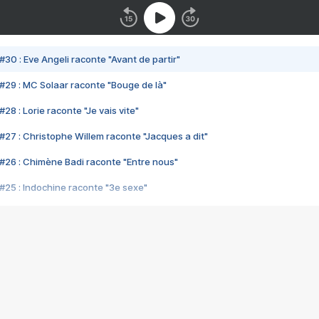
#30 : Eve Angeli raconte "Avant de partir"
#29 : MC Solaar raconte "Bouge de là"
28 : Lorie raconte "Je vais vite"
#27 : Christophe Willem raconte "Jacques a dit"
#26 : Chimène Badi raconte "Entre nous"
#25 : Indochine raconte "3e sexe"
#24 : Zaho raconte "C'est chelou"
#23 : Patrick Bruel raconte "Au café des délices"
#22 : Kyo raconte "Le chemin"
#21 : Nolwenn Leroy raconte "Cassé"
#20 : Patrick Hernandez raconte "Born to be alive"