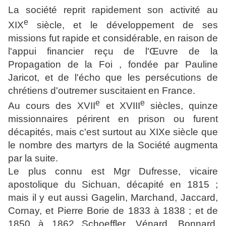
La société reprit rapidement son activité au
e
XIX
siècle, et le développement de ses
missions fut rapide et considérable, en raison de
l'appui financier reçu de l'Œuvre de la
Propagation de la Foi , fondée par
Pauline
Jaricot
, et de l'écho que les persécutions de
chrétiens d'outremer suscitaient en France.
e
e
Au cours des
XVII
et
XVIII
siècles, quinze
missionnaires périrent en prison ou furent
décapités, mais c'est surtout au XIXe siècle que
le nombre des martyrs de la Société augmenta
par la suite.
Le plus connu est Mgr Dufresse, vicaire
apostolique du Sichuan, décapité en 1815 ;
mais il y eut aussi Gagelin, Marchand, Jaccard,
Cornay, et
Pierre Borie
de 1833 à 1838 ; et de
1850 à 1862
Schoeffler
, Vénard, Bonnard,