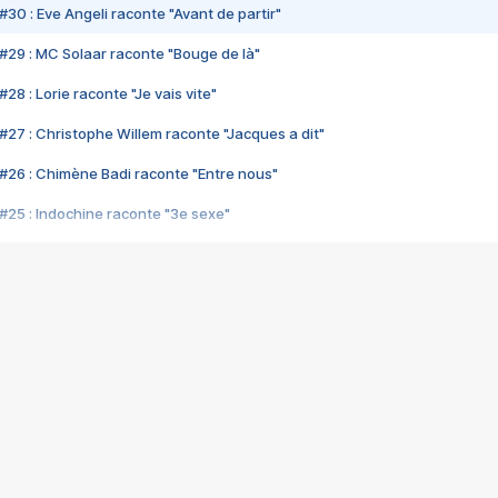
#30 : Eve Angeli raconte "Avant de partir"
#29 : MC Solaar raconte "Bouge de là"
28 : Lorie raconte "Je vais vite"
#27 : Christophe Willem raconte "Jacques a dit"
#26 : Chimène Badi raconte "Entre nous"
#25 : Indochine raconte "3e sexe"
#24 : Zaho raconte "C'est chelou"
#23 : Patrick Bruel raconte "Au café des délices"
#22 : Kyo raconte "Le chemin"
#21 : Nolwenn Leroy raconte "Cassé"
#20 : Patrick Hernandez raconte "Born to be alive"
#19 : Lorie raconte "Près de moi"
#18 : Michael Jones raconte "A nos actes manqués" (avec Jean-Jacque