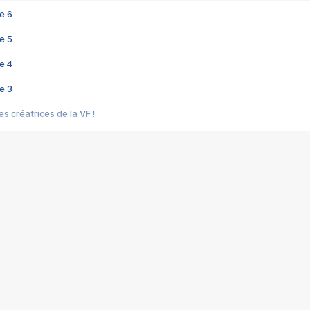
e 6
e 5
e 4
e 3
s créatrices de la VF !
e 2
e 1
e Mektoub My Love arrive enfin ! Rencontre avec Shaïn Boumedine et Sal
i : après Toni en famille
elle réalise le bouleversant Dites lui que je l'aime
ais ! Rencontre autour de Vie privée de Rebecca Zlotowski
 de Marguerite, Grave... Rencontre avec Ella Rumpf