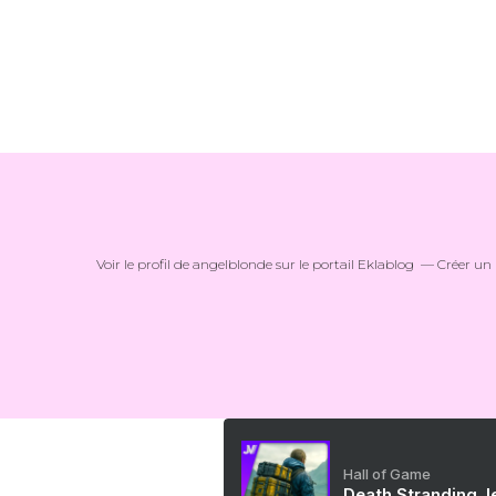
Voir le profil de
angelblonde
sur le portail Eklablog
Créer un 
Hall of Game
Death Stranding, l