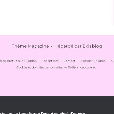
Thème Magazine - Hébergé par
Eklablog
blog gratuit sur Eklablog
Top articles
Contact
Signaler un abus
C
Cookies et données personnelles
Préférences cookies
e jeu qui a transformé l’ennui en chef-d’œuvre