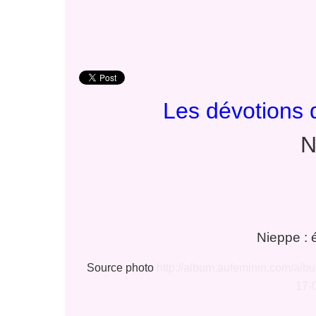
Les dévotions 
N
Nieppe : é
Source photo
http://album.aufeminin.com/al
17-