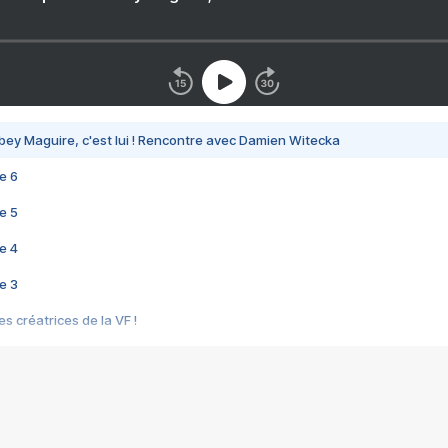
bey Maguire, c'est lui ! Rencontre avec Damien Witecka
e 6
e 5
e 4
e 3
s créatrices de la VF !
e 2
e 1
e Mektoub My Love arrive enfin ! Rencontre avec Shaïn Boumedine et Sal