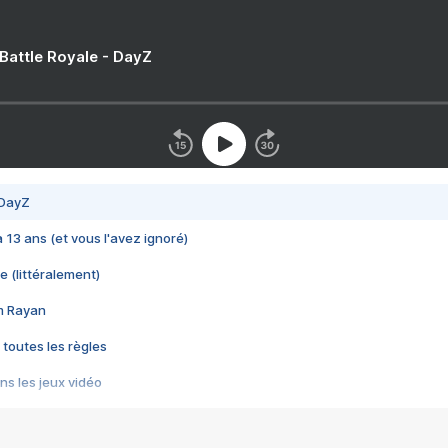
 Battle Royale - DayZ
 DayZ
 a 13 ans (et vous l'avez ignoré)
e (littéralement)
im Rayan
 toutes les règles
s les jeux vidéo
us choquant de Rockstar ? - Le scandale BULLY