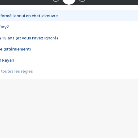
nsformé l’ennui en chef-d’œuvre
 DayZ
 a 13 ans (et vous l'avez ignoré)
e (littéralement)
im Rayan
 toutes les règles
s les jeux vidéo
us choquant de Rockstar ? - Le scandale BULLY
e plus moche de Steam
du RÊVE tourne au CAUCHEMAR
pendant 8 heures
it… à tort