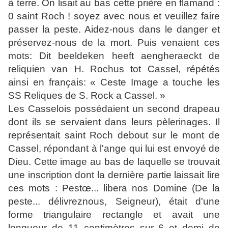
à terre. On lisait au bas cette prière en flamand :
0 saint Roch ! soyez avec nous et veuillez faire
passer la peste. Aidez-nous dans le danger et
préservez-nous de la mort. Puis venaient ces
mots: Dit beeldeken heeft aengheraeckt de
reliquien van H. Rochus tot Cassel, répétés
ainsi en français: « Ceste Image a touche les
SS Reliques de S. Rock a Cassel. »
Les Casselois possédaient un second drapeau
dont ils se servaient dans leurs pèlerinages. Il
représentait saint Roch debout sur le mont de
Cassel, répondant à l'ange qui lui est envoyé de
Dieu. Cette image au bas de laquelle se trouvait
une inscription dont la dernière partie laissait lire
ces mots : Pestœ... libera nos Domine (De la
peste... délivreznous, Seigneur), était d'une
forme triangulaire rectangle et avait une
longueur de 11 centimètres sur 6 et demi de