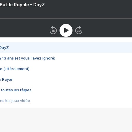
 Battle Royale - DayZ
 DayZ
 a 13 ans (et vous l'avez ignoré)
e (littéralement)
im Rayan
 toutes les règles
s les jeux vidéo
us choquant de Rockstar ? - Le scandale BULLY
e plus moche de Steam