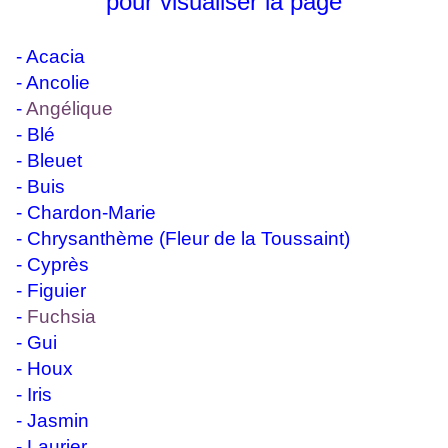
pour visualiser la page
-
Acacia
-
Ancolie
-
Angélique
-
Blé
-
Bleuet
-
Buis
-
Chardon-Marie
-
Chrysanthème (Fleur de la Toussaint)
-
Cyprès
-
Figuier
-
Fuchsia
-
Gui
-
Houx
-
Iris
-
Jasmin
-
Laurier