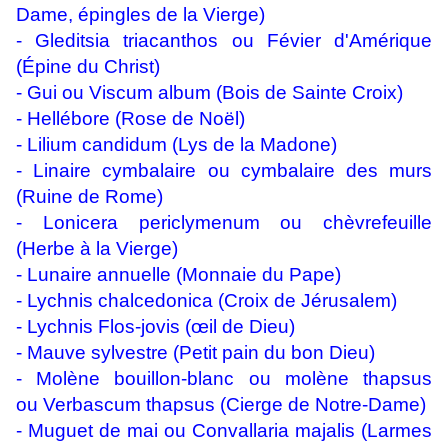
Dame, épingles de la Vierge)
- Gleditsia triacanthos ou Févier d'Amérique
(Épine du Christ)
-
Gui ou Viscum album
(Bois de Sainte Croix)
- Hellébore (Rose de Noël)
-
Lilium candidum (Lys de la Madone)
- Linaire cymbalaire ou cymbalaire des murs
(Ruine de Rome)
-
Lonicera periclymenum ou chèvrefeuille
(Herbe à la Vierge)
- Lunaire annuelle (Monnaie du Pape)
- Lychnis chalcedonica (Croix de Jérusalem)
-
Lychnis Flos-jovis (œil de Dieu)
- Mauve sylvestre (Petit pain du bon Dieu)
- Molène bouillon-blanc ou molène thapsus
ou Verbascum thapsus (Cierge de Notre-Dame)
-
Muguet de mai ou Convallaria majalis (Larmes