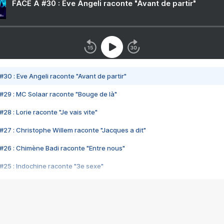
FACE A #30 : Eve Angeli raconte "Avant de partir"
#30 : Eve Angeli raconte "Avant de partir"
#29 : MC Solaar raconte "Bouge de là"
28 : Lorie raconte "Je vais vite"
#27 : Christophe Willem raconte "Jacques a dit"
#26 : Chimène Badi raconte "Entre nous"
#25 : Indochine raconte "3e sexe"
#24 : Zaho raconte "C'est chelou"
#23 : Patrick Bruel raconte "Au café des délices"
#22 : Kyo raconte "Le chemin"