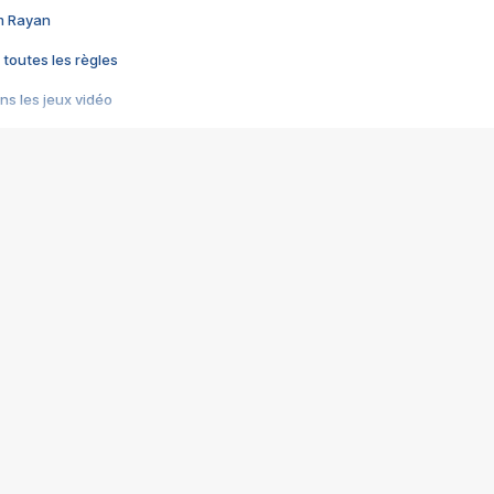
im Rayan
 toutes les règles
s les jeux vidéo
us choquant de Rockstar ? - Le scandale BULLY
e plus moche de Steam
du RÊVE tourne au CAUCHEMAR
pendant 8 heures
it… à tort
umiliés par un jeu vidéo
ire - Final Fantasy 8
ti un empire - Age of Empires
story DOFUS