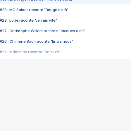
#29 : MC Solaar raconte "Bouge de là"
28 : Lorie raconte "Je vais vite"
#27 : Christophe Willem raconte "Jacques a dit"
#26 : Chimène Badi raconte "Entre nous"
#25 : Indochine raconte "3e sexe"
#24 : Zaho raconte "C'est chelou"
#23 : Patrick Bruel raconte "Au café des délices"
#22 : Kyo raconte "Le chemin"
#21 : Nolwenn Leroy raconte "Cassé"
#20 : Patrick Hernandez raconte "Born to be alive"
#19 : Lorie raconte "Près de moi"
#18 : Michael Jones raconte "A nos actes manqués" (avec Jean-Jacque