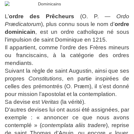
L’
ordre des Prêcheurs
(O. P. —
Ordo
Prædicatorum
), plus connu sous le nom d’
ordre
dominicain
, est un ordre catholique né sous
l’impulsion de saint Dominique en 1215.
Il appartient, comme l'ordre des
Frères mineurs
ou franciscains
, à la catégorie des
ordres
mendiants
.
Suivant la règle de saint Augustin, ainsi que ses
propres
Constitutions
, en partie inspirées de
celles des prémontrés (O. Præm), il s’est donné
pour mission l’apostolat et la contemplation.
Sa devise est
Veritas
(la vérité).
D'autres devises lui ont aussi été assignées, par
exemple : « annoncer ce que nous avons
contemplé » (
contemplata aliis tradere
), reprise
de saint Thomas d'Aquin, ou encore « louer,