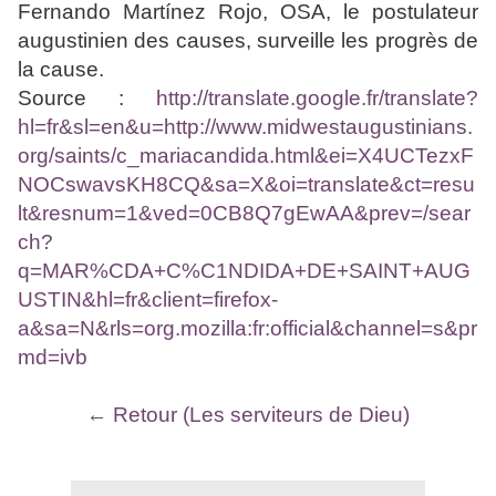
Fernando Martínez Rojo, OSA, le postulateur
augustinien des causes, surveille les progrès de
la cause.
Source :
http://translate.google.fr/translate?
hl=fr&sl=en&u=http://www.midwestaugustinians.
org/saints/c_mariacandida.html&ei=X4UCTezxF
NOCswavsKH8CQ&sa=X&oi=translate&ct=resu
lt&resnum=1&ved=0CB8Q7gEwAA&prev=/sear
ch?
q=MAR%CDA+C%C1NDIDA+DE+SAINT+AUG
USTIN&hl=fr&client=firefox-
a&sa=N&rls=org.mozilla:fr:official&channel=s&pr
md=ivb
← Retour (Les serviteurs de Dieu)