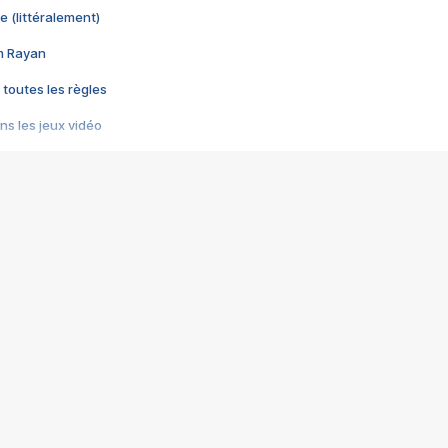
e (littéralement)
im Rayan
 toutes les règles
s les jeux vidéo
us choquant de Rockstar ? - Le scandale BULLY
e plus moche de Steam
du RÊVE tourne au CAUCHEMAR
pendant 8 heures
it… à tort
umiliés par un jeu vidéo
ire - Final Fantasy 8
ti un empire - Age of Empires