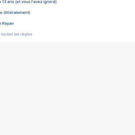
 a 13 ans (et vous l'avez ignoré)
e (littéralement)
im Rayan
 toutes les règles
s les jeux vidéo
us choquant de Rockstar ? - Le scandale BULLY
e plus moche de Steam
du RÊVE tourne au CAUCHEMAR
pendant 8 heures
it… à tort
umiliés par un jeu vidéo
ire - Final Fantasy 8
ti un empire - Age of Empires