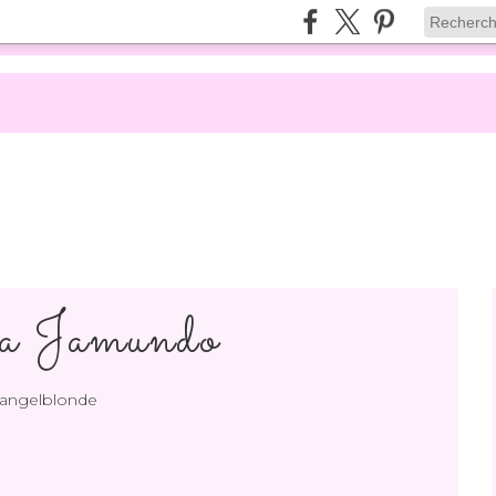
a Jamundo
 angelblonde