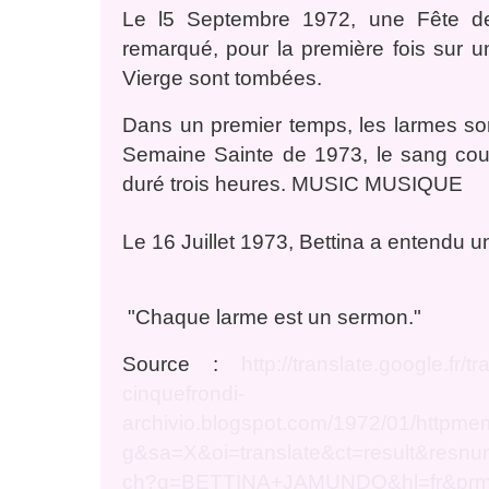
Le l5 Septembre 1972, une Fête de
remarqué, pour la première fois sur u
Vierge sont tombées.
Dans un premier temps, les larmes son
Semaine Sainte de 1973, le sang cou
duré trois heures.
MUSIC
MUSIQUE
Le 16 Juillet 1973, Bettina a entendu
"Chaque larme est un sermon."
Source :
http://translate.google.fr
cinquefrondi-
archivio.blogspot.com/1972/01/htt
g&sa=X&oi=translate&ct=result&re
ch?q=BETTINA+JAMUNDO&hl=fr&prm