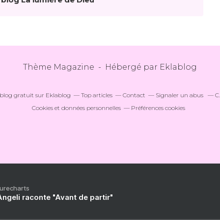
Thème Magazine - Hébergé par
Eklablog
blog gratuit sur Eklablog
Top articles
Contact
Signaler un abus
C
Cookies et données personnelles
Préférences cookies
Purecharts
ngeli raconte "Avant de partir"