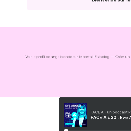
Voir le profil de
angelblonde
sur le portail Eklablog
Créer un 
FACE A - un podcast 
FACE A #30 : Eve A