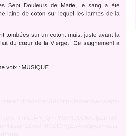
s Sept Douleurs de Marie, le sang a été
ne laine de coton sur lequel les larmes de la
t tombées sur un coton, mais, juste avant la
lait du cœur de la Vierge. Ce saignement a
 une voix : MUSIQUE
/translate?hl=fr&sl=en&u=http://rassegnastampa-
pmembers.html&ei=Y_QYTYGvNoSC5AblpZmGA
snum=4&sqi=2&ved=0CDIQ7gEwAw&prev=/sear
d=ivns