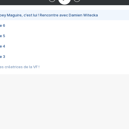
bey Maguire, c'est lui ! Rencontre avec Damien Witecka
e 6
e 5
e 4
e 3
s créatrices de la VF !
e 2
e 1
e Mektoub My Love arrive enfin ! Rencontre avec Shaïn Boumedine et Sal
i : après Toni en famille
elle réalise le bouleversant Dites lui que je l'aime