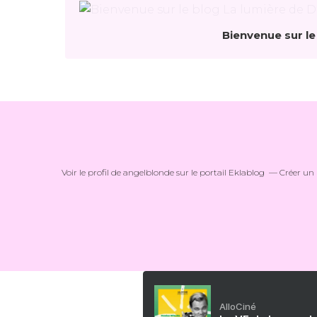
Bienvenue sur le
Voir le profil de
angelblonde
sur le portail Eklablog
Créer un 
AlloCiné