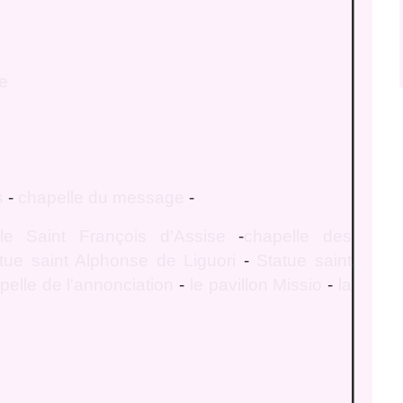
ge
s
-
chapelle du message
-
le Saint François d'Assise
-
chapelle des
tue saint Alphonse de Liguori
-
Statue saint
pelle de l'annonciation
-
le pavillon Missio
-
la