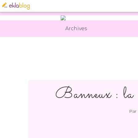
Archives
Banneux : la c
Par