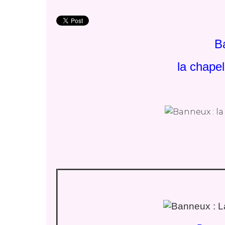
B
la chape