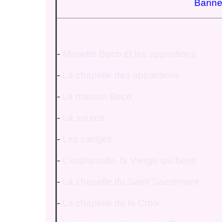
Banne
-
Mariette Beco et les apparitions
-
La chapelle des apparitions
-
La maison Beco
-
La source
-
Les cierges
-
L'esplanade, la Vierge qui bénit
-
La chapelle du Saint Sacrement
-
La chapelle de la Croix