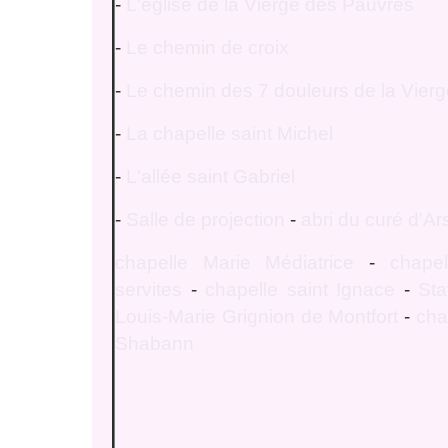
-
L'église de la Vierge des Pauvres
-
Le chemin de croix
-
Le chemin des 7 douleurs de la Vier
-
La chapelle saint Michel
-
L'allée saint Gabriel
-
Salle de projection
-
abri du curé d'Ar
chapelle Marie Médiatrice
-
chapel
servites
-
chapelle saint Ignace
-
Sta
Louis-Marie Grignion de Montfort
-
cha
Shabann