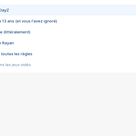
 DayZ
 a 13 ans (et vous l'avez ignoré)
e (littéralement)
im Rayan
 toutes les règles
s les jeux vidéo
us choquant de Rockstar ? - Le scandale BULLY
e plus moche de Steam
du RÊVE tourne au CAUCHEMAR
pendant 8 heures
it… à tort
umiliés par un jeu vidéo